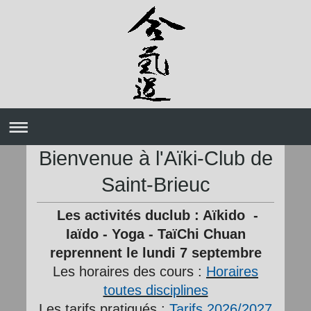
Bienvenue à l'Aïki-Club de
Saint-Brieuc
Les activités duclub : Aïkido
-
Iaïdo - Yoga - TaïChi Chuan
reprennent le lundi 7 septembre
Les horaires des cours :
Horaires
toutes disciplines
Les tarifs pratiqués :
Tarifs 2026/20
27