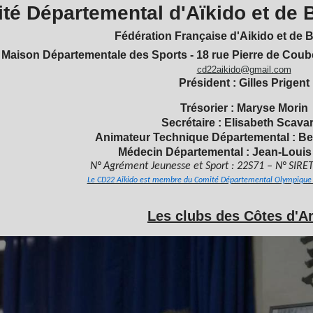
té Départemental d'Aïkido et de
Fédération Française d'Aikido et de 
Maison Départementale des Sports - 18 rue Pierre de Couber
cd22aikido@gmail.com
Président : Gilles Prigent
Trésorier : Maryse Morin
Secrétaire : Elisabeth Scava
Animateur Technique Départemental : Be
Médecin Départemental : Jean-Louis
N° Agrément Jeunesse et Sport : 22S71 – N° SIR
Le CD22 Aikido est membre du Comité Départemental Olympique S
Les clubs des Côtes d'A