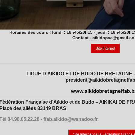
Horaires des cours : lundi : 18h45/20h15 - jeudi : 18h45/20h
Contact : aikidopva@gmail.c
Site internet
LIGUE D’AIKIDO ET DE BUDO DE BRETAGNE -
president@aikidobretagneffab
www.aikidobretagneffab.b
Fédération Française d’Aïkido et de Budo – AIKIKAI DE F
Place des allées
83149 BRAS
Tél 04.98.05.22.28 - ffab.aikido@wanadoo.fr
Site Internet de la Fédération Françai