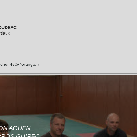
LOUDEAC
rtiaux
o
.pichon450@orange.fr
ION AOUEN
RROS GUIREC