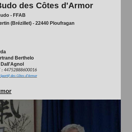
 Budo des Côtes d'Armor
Budo - FFAB
tin (Brézillet) - 22440 Ploufragan
rda
rtrand Berthelo
 Dall'Agnol
ET : 44752888600016
portif des Côtes d'Armor
rmor