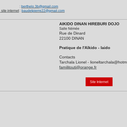
:
berthelo.3b@gmail.com
site internet
:
baudetpierre22@gmail.com
AIKIDO DINAN HIREBURI DOJO
Salle Némée
Rue de Dinard
22100 DINAN
Pratique de l'Aïkido - Iaido
Contacts
Tarchala Lionel - lioneltarchala@hotma
familitouti@orange.fr
Site Internet