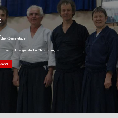
b
c
auche - 2ème étage
, du Iaïdo, du Yoga , du Tai Chii Chuan, du
idente