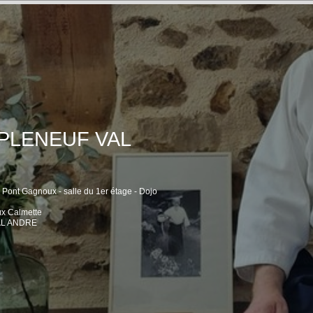
 PLENEUF VAL
 Pont Gagnoux - salle du 1er étage - Dojo
ux Calmette
AL ANDRE