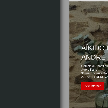
AÏKIDO
ANDRE
Complexe Sportif du
Jigoro Kano
36 rue Docteurs Ro
22370 PLENEUF V
Site internet