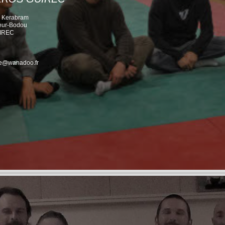
e Kerabram
eur-Bodou
IREC
lle@wanadoo.fr