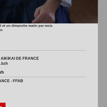
15 et un dimanche matin par mois
om
 AIKIKAI DE FRANCE
.bzh
zh
RANCE - FFAB
se