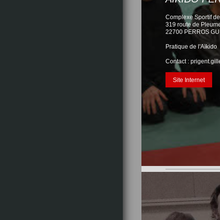
Complexe Sportif d
319 route de Pleum
22700 PERROS GU
Pratique de l'Aïkido
Contact : prigent.gi
Site Internet