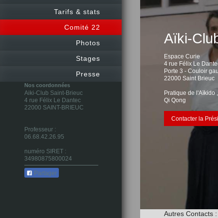
Tarifs & stats
Comité 22
Aïki-Clu
Photos
Espace Curie
Stages
4 rue Félix Le Dante
Porte 3 - Couloir g
Presse
22000 Saint Brieuc
Nos coordonnées
Aiki-Club Saint-Brieuc
Pratique de l'Aïkido 
4 rue Félix Le Dantec
Qi Qong
22000
SAINT-BRIEUC
Contacter la Prés
Professeur :
06.68.42.26.95
numéro SIRET :
34980875800024
Partager
Autres Contacts :